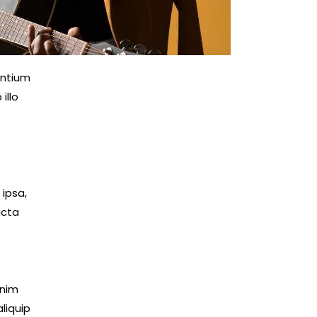
antium
illo
ipsa,
icta
enim
liquip