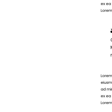
ex ea
Lorem 
Lorem 
eiusm
ad min
ex ea
Lorem 