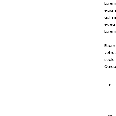
Lorem 
eiusm
ad min
ex ea
Lorem 
Etiam 
vel r
scele
Curabi
Dan