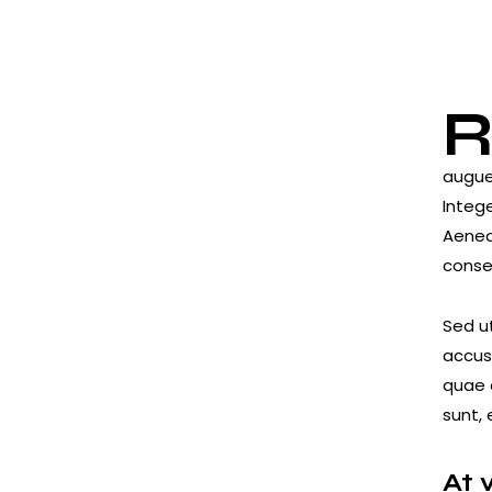
augue 
Integ
Aenean
conse
Sed ut
accus
quae a
sunt, 
At 