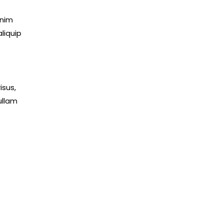
enim
liquip
isus,
ullam