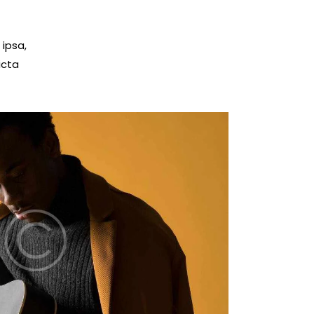
ipsa,
icta