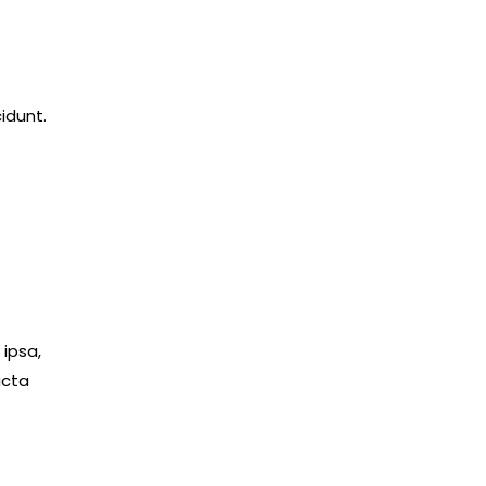
idunt.
s
ipsa,
icta