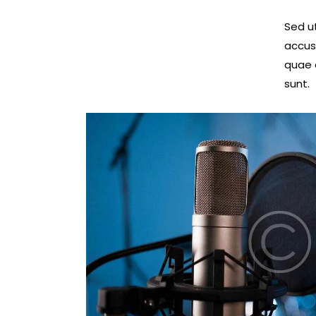
Sed ut
accus
quae a
sunt.