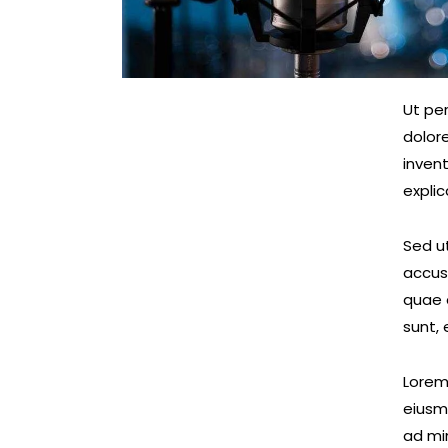
Ut pe
dolor
invent
expli
Sed ut
accus
quae a
sunt, 
Lorem 
eiusm
ad min