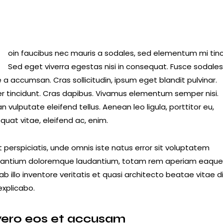
R
oin faucibus nec mauris a sodales, sed elementum mi tinc
Sed eget viverra egestas nisi in consequat. Fusce sodale
a accumsan. Cras sollicitudin, ipsum eget blandit pulvinar.
er tincidunt. Cras dapibus. Vivamus elementum semper nisi.
 vulputate eleifend tellus. Aenean leo ligula, porttitor eu,
quat vitae, eleifend ac, enim.
 perspiciatis, unde omnis iste natus error sit voluptatem
antium doloremque laudantium, totam rem aperiam eaque 
b illo inventore veritatis et quasi architecto beatae vitae d
explicabo.
vero eos et accusam