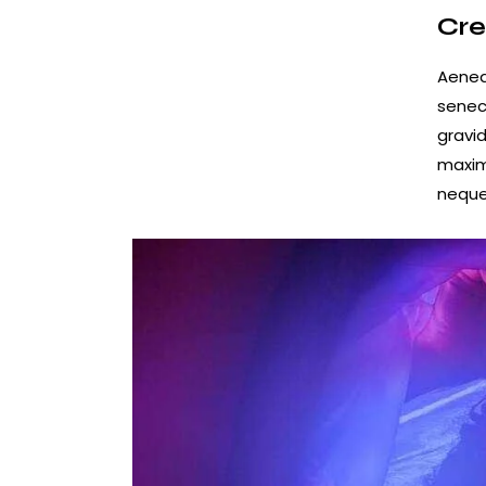
Cre
Aenea
senec
gravid
maxim
neque 