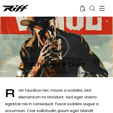
0
RELEASES
Whiskey & Dust
April 22, 2024
0
Comments
DISCIPLES
R
oin faucibus nec mauris a sodales, sed
elementum mi tincidunt. Sed eget viverra
egestas nisi in consequat. Fusce sodales augue a
accumsan. Cras sollicitudin, ipsum eget blandit