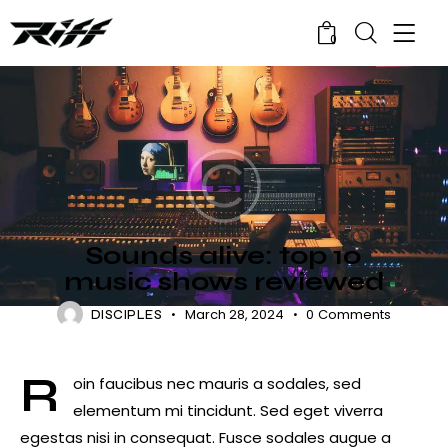
0
SHOWS
Sounds alive: top 10
music shows reviewed
March 28, 2024
0
Comments
DISCIPLES
R
oin faucibus nec mauris a sodales, sed
elementum mi tincidunt. Sed eget viverra
egestas nisi in consequat. Fusce sodales augue a