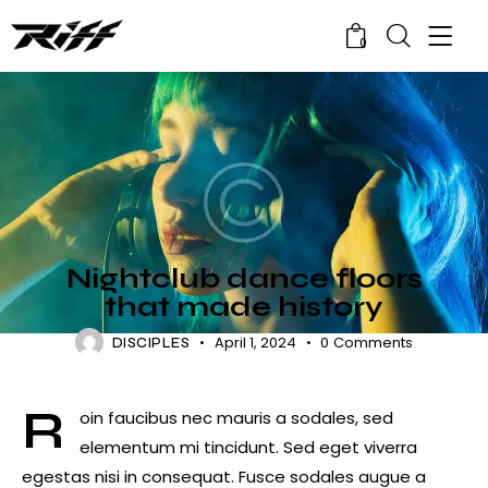
0
NIGHTLIFE
Nightclub dance floors
that made history
April 1, 2024
0
Comments
DISCIPLES
R
oin faucibus nec mauris a sodales, sed
elementum mi tincidunt. Sed eget viverra
egestas nisi in consequat. Fusce sodales augue a