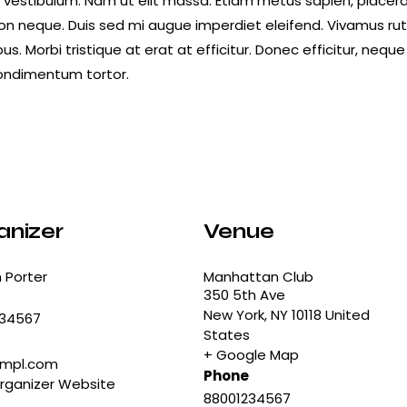
estibulum. Nam ut elit massa. Etiam metus sapien, placerat e
 neque. Duis sed mi augue imperdiet eleifend. Vivamus rutr
. Morbi tristique at erat at efficitur. Donec efficitur, neque 
ondimentum tortor.
anizer
Venue
 Porter
Manhattan Club
350 5th Ave
New York
,
NY
10118
United
234567
States
+ Google Map
xmpl.com
Phone
rganizer Website
88001234567