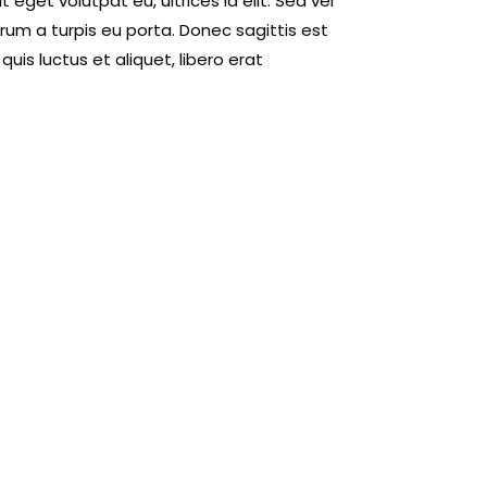
get volutpat eu, ultrices id elit. Sed vel
um a turpis eu porta. Donec sagittis est
quis luctus et aliquet, libero erat