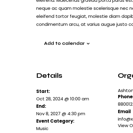
eleifend. Maecenas gravida porta purus est v
neque ac quam molestie scelerisque nec non
eleifend tortor feugiat, molestie diam dapibus
condimentum arcu, at varius augue justo c
Add to calendar
Details
Org
Ashton
Start:
Phone
Oct 28, 2024 @ 10:00 am
88001
End:
Email
Nov 8, 2027 @ 4:30 pm
info@
Event Category:
View O
Music