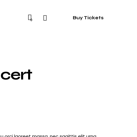
Buy Tickets
0
ncert
u orci laoreet massa, nec sagittis elit urna