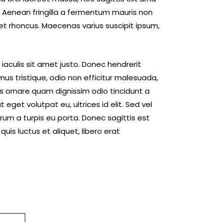
to. Aenean fringilla a fermentum mauris non
et rhoncus. Maecenas varius suscipit ipsum,
, iaculis sit amet justo. Donec hendrerit
mus tristique, odio non efficitur malesuada,
us ornare quam dignissim odio tincidunt a
get volutpat eu, ultrices id elit. Sed vel
um a turpis eu porta. Donec sagittis est
quis luctus et aliquet, libero erat