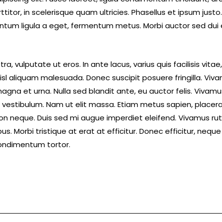
ttitor, in scelerisque quam ultricies. Phasellus et ipsum jus
entum ligula a eget, fermentum metus. Morbi auctor sed dui 
, vulputate ut eros. In ante lacus, varius quis facilisis vitae
sl aliquam malesuada. Donec suscipit posuere fringilla. Viva
magna et urna. Nulla sed blandit ante, eu auctor felis. Vivam
estibulum. Nam ut elit massa. Etiam metus sapien, placerat e
 neque. Duis sed mi augue imperdiet eleifend. Vivamus rutr
. Morbi tristique at erat at efficitur. Donec efficitur, neque 
ondimentum tortor.