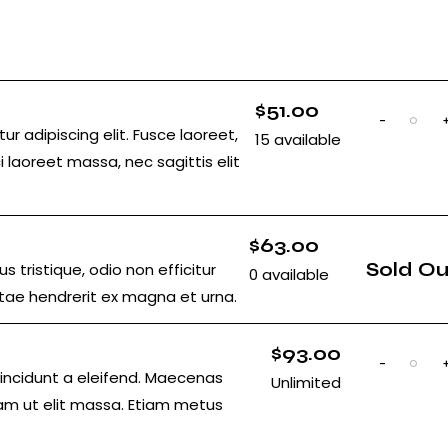
$
51.00
-
Q
r adipiscing elit. Fusce laoreet,
15
available
u
 laoreet massa, nec sagittis elit
a
n
t
i
t
$
63.00
y
Sold Ou
s tristique, odio non efficitur
0
available
tae hendrerit ex magna et urna.
$
93.00
-
Q
incidunt a eleifend. Maecenas
Unlimited
u
am ut elit massa. Etiam metus
a
n
t