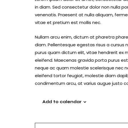
in diam. Sed consectetur dolor non nulla por
venenatis. Praesent at nulla aliquam, ferm
vitae et pretium est mollis nec.
Nullam arcu enim, dictum at pharetra pharetra
diam. Pellentesque egestas risus a cursus ni
purus quam dictum elit, vitae hendrerit ex 
eleifend. Maecenas gravida porta purus est v
neque ac quam molestie scelerisque nec non
eleifend tortor feugiat, molestie diam dapibus
condimentum arcu, at varius augue justo c
Add to calendar