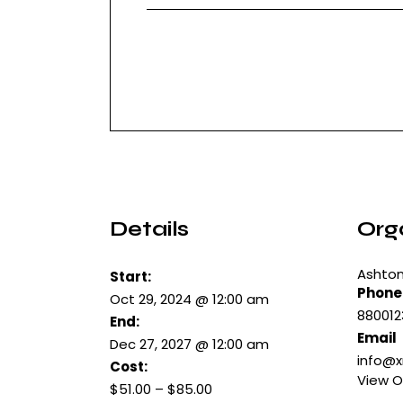
Details
Org
Ashton
Start:
Phone
Oct 29, 2024 @ 12:00 am
88001
End:
Email
Dec 27, 2027 @ 12:00 am
info@
Cost:
View O
$51.00 – $85.00