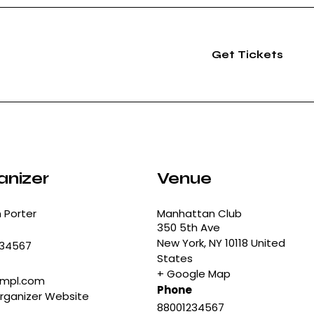
i
t
y
Get Tickets
anizer
Venue
 Porter
Manhattan Club
350 5th Ave
New York
,
NY
10118
United
234567
States
+ Google Map
xmpl.com
Phone
rganizer Website
88001234567