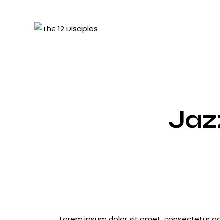
Jazz
Lorem ipsum dolor sit amet, consectetur adip