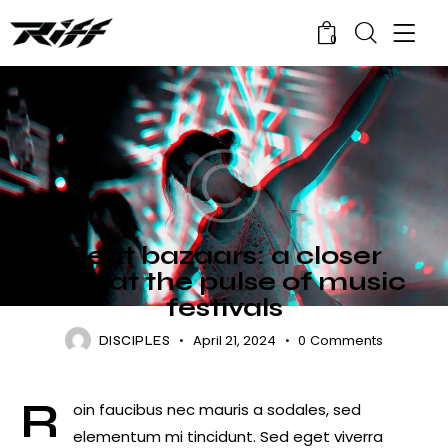
0
CONCERTS
Beat bazaars: a closer
look at the pulse of music
festivals
April 21, 2024
0
Comments
DISCIPLES
R
oin faucibus nec mauris a sodales, sed
elementum mi tincidunt. Sed eget viverra