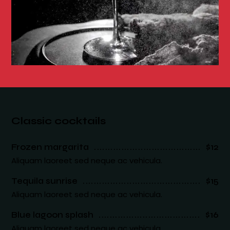
Classic cocktails
Frozen margarita
$12
Aliquam laoreet sed neque ac vehicula.
Tequila sunrise
$15
Aliquam laoreet sed neque ac vehicula.
Blue lagoon splash
$16
Aliquam laoreet sed neque ac vehicula.