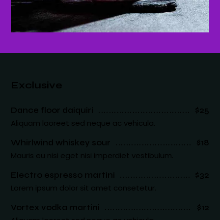
Exclusive
Dance floor daiquiri
$25
Aliquam laoreet sed neque ac vehicula.
Whirlwind whiskey sour
$18
Mauris eu nisi eget nisi imperdiet vestibulum.
Electro espresso martini
$32
Lorem ipsum dolor sit amet consetetur.
Vortex vodka martini
$12